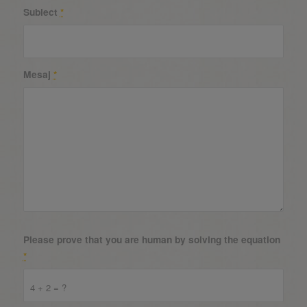
Subiect
*
Mesaj
*
Please prove that you are human by solving the equation
*
4 + 2 = ?