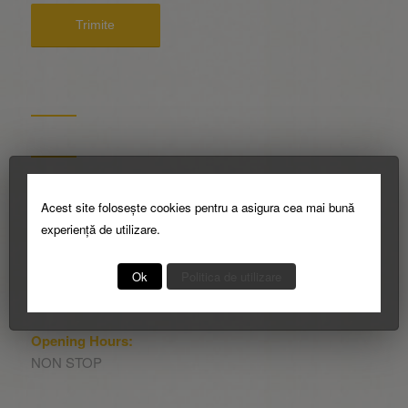
Adresa
Soseaua Giurgiului 247
Acest site folosește cookies pentru a asigura cea mai bună
Sector 4, Bucuresti
experiență de utilizare.
Contact
Ok
Politica de utilizare
contact@serv-funerare.ro
NON STOP: 0722.636.604 – 0766.356.822
Opening Hours:
NON STOP