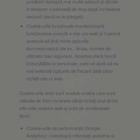
urmărire’
durează mai multe sesiuni și rămân
în browser o perioadă de timp după încheierea
sesiunii (dacă nu le ștergeți).
Cookie-urile funcționale
monitorizează
funcționarea corectă a site-ului web și îi permit
acestuia să țină minte opțiunile
dumneavoastră (de ex., limba, numele de
utilizator sau regiunea). Acestea oferă funcții
îmbunătățite și personale, care vă ajută să nu
mai selectați opțiunile de fiecare dată când
vizitați site-ul web.
Cookie-urile terțe sunt module cookie care sunt
utilizate de Serv-funerare când vizitați unul dintre
site-urile noastre web și sunt de următoarele
tipuri:
Cookie-urile de performanță
(Google
Analytics): colectează informații anonime și