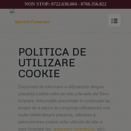
NON STOP: 0722.636.604 - 0766.356.822
POLITICA DE
UTILIZARE
COOKIE
Document de informare a utilizatorilor despre
prezența cookie-urilor pe site-urile web ale Serv-
funerare. Informațiile prezentate în continuare au
scopul de a aduce la cunoștința utilizatorului mai
multe detalii despre plasarea, utilizarea și
administrarea cookie-urilor utilizate de site-ul
serv-funerare (ex.
www.serv-funerare.ro
, etc).